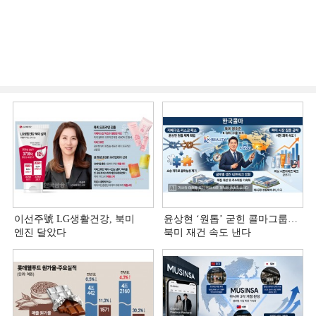
이선주號 LG생활건강, 북미
윤상현 ‘원톱ʼ 굳힌 콜마그룹…
엔진 달았다
북미 재건 속도 낸다