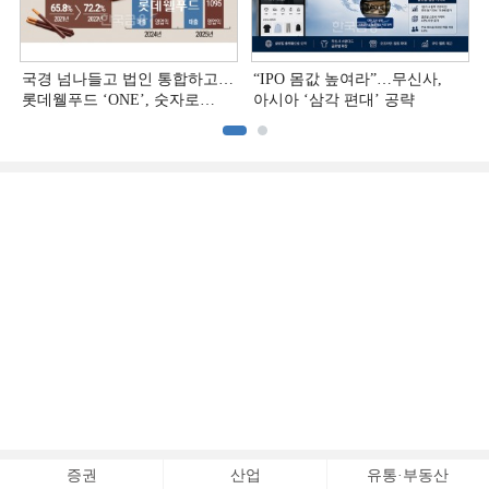
국경 넘나들고 법인 통합하고…
“IPO 몸값 높여라”…무신사,
롯데웰푸드 ‘ONE’, 숫자로
아시아 ‘삼각 편대’ 공략
증명하다
증권
산업
유통·부동산