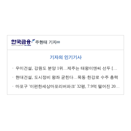
주현태 기자
✉
기자의 인기기사
우미건설, 강원도 분양 1위…제주는 태왕이앤씨 선두 [이 지역 분양왕-강원·제주]
현대건설, 도시정비 왕좌 굳힌다…목동·한강로 수주 총력
마포구 '이편한세상마포리버파크' 32평, 7.9억 떨어진 20.4억원에 거래 [일일 하락가]