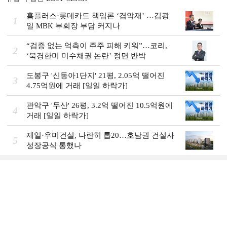
홈플러스·롯데카드 책임론 ‘겹악재’ …김광
1
일 MBK 부회장 부담 커지나
“검증 없는 억측이 주주 피해 키워”…코리,
2
‘북경한미 미수채권 논란’ 정면 반박
도봉구 '신동아1단지' 21평, 2.05억 떨어진
3
4.75억원에 거래 [일일 하락가]
관악구 '두산' 26평, 3.2억 떨어진 10.5억원에
4
거래 [일일 하락가]
제일·우미건설, 나란히 톱20…호남권 건설사
5
성장공식 통했나