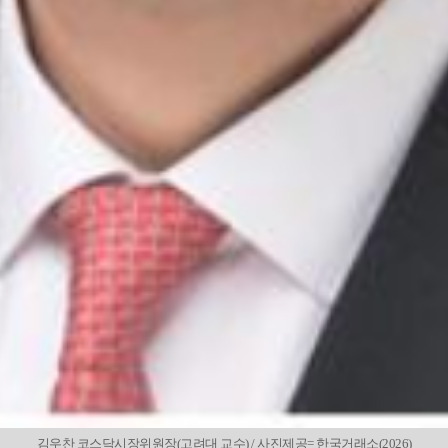
김우찬 코스닥시장위원장(고려대 교수) / 사진제공= 한국거래소(2026)