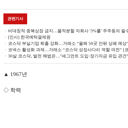
관련기사
비대칭적 중복상장 금지…물적분할 자회사 '3%룰' 주주동의 필
[인사] 한국예탁결제원
코스닥 부실기업 퇴출 강화…거래소 “올해 50곳 안팎 상폐 예상” 
코넥스 활성화 과제…거래소 “코스닥 성장사다리 역할 여전” [코
30살 코스닥, 발전 해법은…"세그먼트 도입·장기자금 유입 관건" 
▲ 1967년
◇ 학력