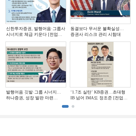
신한투자증권, 발행어음·그룹사
동결보다 무서운 불확실성…
시너지로 체급 키운다 [전업계
증권사 리스크 관리 시험대
추격하는 은행계 증권사 (4)]
발행어음 깃발·그룹 시너지…
‘1.7조 실탄’ KB증권…초대형
하나증권, 성장 발판 마련
IB 넘어 IMA도 정조준 [전업계
[전업계 추격하는 은행계
추격하는 은행계 증권사 (2)]
증권사 (3)]