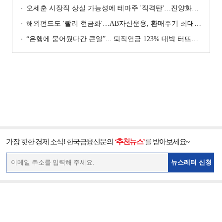
오세훈 시장직 상실 가능성에 테마주 '직격탄'…진양화학 하한가
해외펀드도 '빨리 현금화'…AB자산운용, 환매주기 최대 3일 단축
“은행에 묻어뒀다간 큰일”... 퇴직연금 123% 대박 터뜨린 곳 어디?
가장 핫한 경제 소식! 한국금융신문의
‘추천뉴스’
를 받아보세요~
뉴스레터 신청