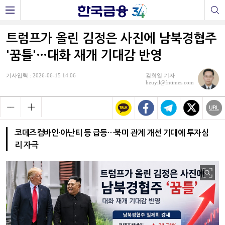
트럼프가 올린 김정은 사진에 남북경협주
'꿈틀'…대화 재개 기대감 반영
기사입력 : 2026-06-15 14:06
김희일 기자
heuyil@fntimes.com
코데즈컴바인·아난티 등 급등…북미 관계 개선 기대에 투자심
리 자극