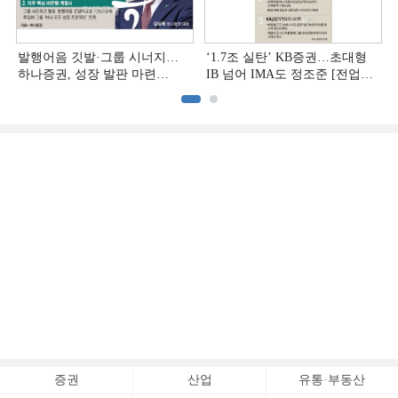
발행어음 깃발·그룹 시너지…
‘1.7조 실탄’ KB증권…초대형
하나증권, 성장 발판 마련
IB 넘어 IMA도 정조준 [전업계
[전업계 추격하는 은행계
추격하는 은행계 증권사 (2)]
증권사 (3)]
증권
산업
유통·부동산