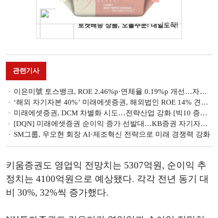
관련기사
이은미號 토스뱅크, ROE 2.46%p·연체율 0.19%p 개선…자산리밸런싱 '성과' [금융사 2026 1분기 실적]
‘해외 자기자본 40%’ 미래에셋증권, 해외법인 ROE 14% 견인 [글로벌 선발대 빅5 증권사 (1)]
미래에셋증권, DCM 차별화 시도…전략산업 강화 [빅10 증권사 DCM 지형도 (8)]
[DQN] 미래에셋증권 순이익 증가 선발대…KB증권 자기자본 확대 [2026 1분기 리그테이블 (3) 성장성]
SM그룹, 우오현 회장 AI·제조혁신 전략으로 미래 경쟁력 강화
키움증권도 영업익 전망치는 5307억원, 순이익 추
정치는 4100억원으로 예상됐다. 각각 전년 동기 대
비 30%, 32%씩 증가했다.