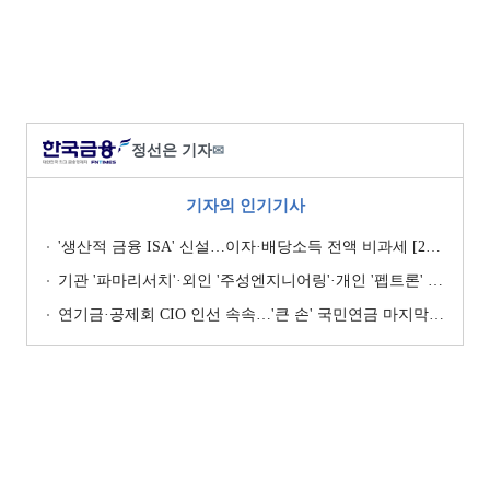
정선은 기자
✉
기자의 인기기사
'생산적 금융 ISA' 신설…이자·배당소득 전액 비과세 [2026 세제개편안]
기관 '파마리서치'·외인 '주성엔지니어링'·개인 '펩트론' 1위 [주간 코스닥 순매수- 2026년 7월27일~7월31일]
연기금·공제회 CIO 인선 속속…'큰 손' 국민연금 마지막 타자