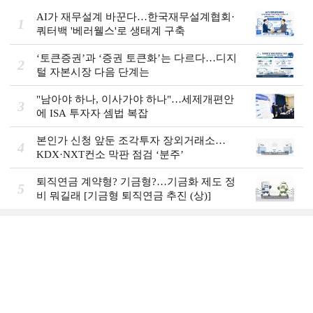
AI가 재무설계 바꾼다…한국재무설계협회·
1
쿼터백 '베러웰스'로 생태계 구축
‘토큰증권’과 ‘증권 토큰화’는 다르다…디지
2
털 자본시장 다음 단계는
"남아야 하나, 이사가야 하나"…세제개편안
3
에 ISA 투자자 셈법 복잡
본인가 신청 앞둔 조각투자 장외거래소…
4
KDX·NXT컨소 막판 점검 ‘분주’
퇴직연금 계약형? 기금형?…기금화 제도 정
5
비 뭐길래 [기금형 퇴직연금 추진 (상)]