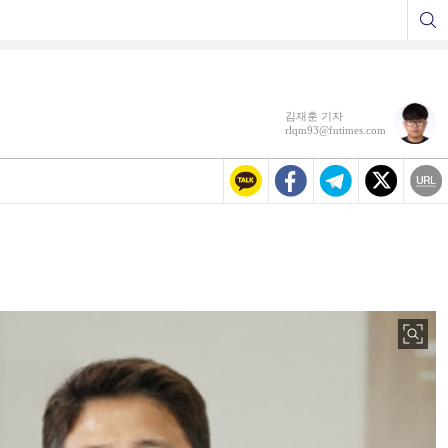
김재훈 기자
rlqm93@fntimes.com