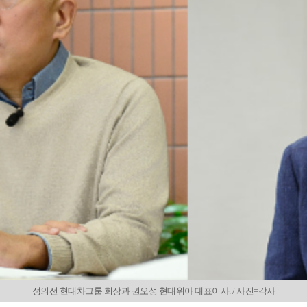
정의선 현대차그룹 회장과 권오성 현대위아 대표이사. / 사진=각사