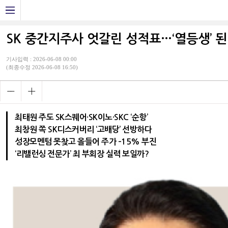
SK 중간지주사 엇갈린 성적표…‘열등생’ 된 
기사입력 : 2026-06-08 00:00
(최종수정 2026-06-08 16:50)
최태원 주도 SK스퀘어·SK이노·SKC ‘순항’
최창원 쪽 SK디스커버리 ‘고배당’ 선방하다
성장모멘텀 못찾고 올들어 주가 –15% 부진
‘리밸런싱 전문가’ 최 부회장 실력 보일까?