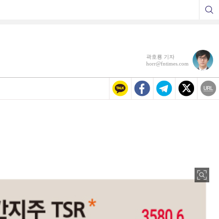
곽호룡 기자
horr@fntimes.com