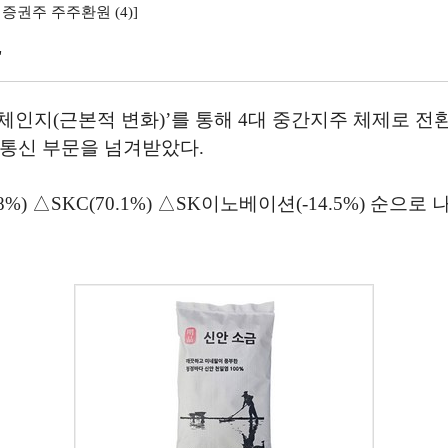
증권주 주주환원 (4)]
"
 체인지(근본적 변화)’를 통해 4대 중간지주 체제로 전
비통신 부문을 넘겨받았다.
8%) △SKC(70.1%) △SK이노베이션(-14.5%) 순으