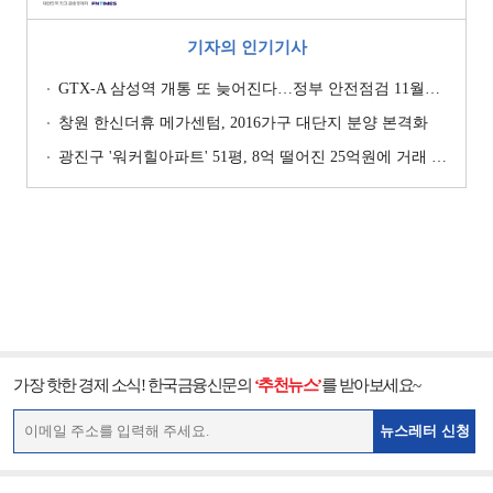
기자의 인기기사
GTX-A 삼성역 개통 또 늦어진다…정부 안전점검 11월까지 확대
창원 한신더휴 메가센텀, 2016가구 대단지 분양 본격화
광진구 '워커힐아파트' 51평, 8억 떨어진 25억원에 거래 [일일 하락가]
가장 핫한 경제 소식! 한국금융신문의
‘추천뉴스’
를 받아보세요~
뉴스레터 신청