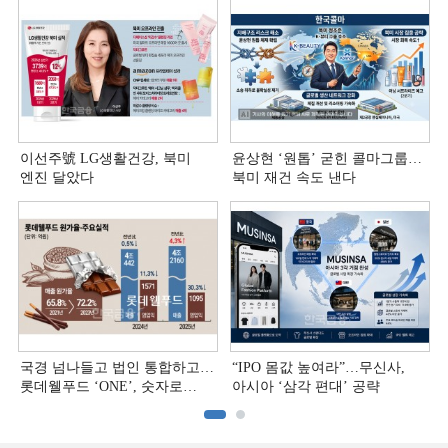
이선주號 LG생활건강, 북미
윤상현 ‘원톱ʼ 굳힌 콜마그룹…
엔진 달았다
북미 재건 속도 낸다
국경 넘나들고 법인 통합하고…
“IPO 몸값 높여라”…무신사,
롯데웰푸드 ‘ONE’, 숫자로
아시아 ‘삼각 편대’ 공략
증명하다