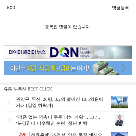
유통·부동산 BEST CLICK
관악구 '두산' 26평, 3.2억 떨어진 10.5억원에
1
거래 [일일 하락가]
“검증 없는 억측이 주주 피해 키워”…코리,
2
‘북경한미 미수채권 논란’ 정면 반박
DQN
허윤홍號 GS건설, 안전·품질 쇄신으