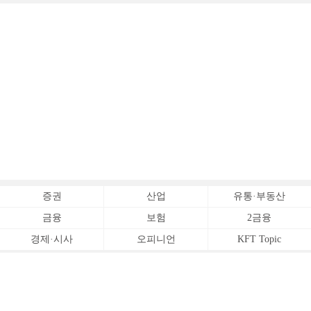
증권
산업
유통·부동산
금융
보험
2금융
경제·시사
오피니언
KFT Topic
전체서비스
Copyrightⓒ
한국금융신문 All Rights Reserved.