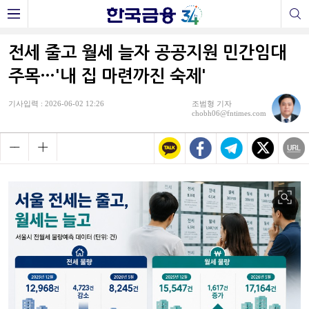
전세 줄고 월세 늘자 공공지원 민간임대
주목…'내 집 마련까진 숙제'
기사입력 : 2026-06-02 12:26
조범형 기자
chobh06@fntimes.com