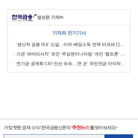
정선은 기자
✉
기자의 인기기사
'생산적 금융 ISA' 신설…이자·배당소득 전액 비과세 [2026 세제개편안]
기관 '파마리서치'·외인 '주성엔지니어링'·개인 '펩트론' 1위 [주간 코스닥 순매수- 2026년 7월27일~7월31일]
연기금·공제회 CIO 인선 속속…'큰 손' 국민연금 마지막 타자
가장 핫한 경제 소식! 한국금융신문의
‘추천뉴스’
를 받아보세요~