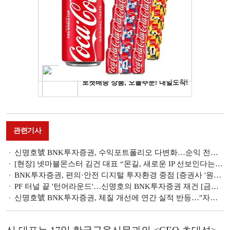
관련기사
신명호號 BNK투자증권, 수익포트폴리오 다변화…순익 전년비 63%↑[금융사 2026 1분기 실적]
[현장] 넷마블몬스터 김건 대표 “몬길, 새로운 IP 선보인다는 마음으로 개발”
BNK투자증권, 편의·안전 디지털 투자환경 중점 [증권사 '원픽' MTS 대전]
PF 터널 끝 '턴어라운드'…신명호의 BNK투자증권 재건 [금투업계 CEO열전 (44)]
신명호號 BNK투자증권, 체질 개선에 연간 실적 반등…"자산운용·IB 등 수익 증대 중점" [금융사 2025 실적]