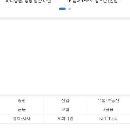
하나증권, 성장 발판 마련
IB 넘어 IMA도 정조준 [전업계
[전업계 추격하는 은행계
추격하는 은행계 증권사 (2)]
증권사 (3)]
증권
산업
유통·부동산
금융
보험
2금융
경제·시사
오피니언
KFT Topic