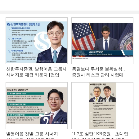
신한투자증권, 발행어음·그룹사
동결보다 무서운 불확실성…
시너지로 체급 키운다 [전업계
증권사 리스크 관리 시험대
추격하는 은행계 증권사 (4)]
발행어음 깃발·그룹 시너지…
‘1.7조 실탄’ KB증권…초대형