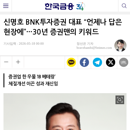
신명호 BNK투자증권 대표 “언제나 답은
현장에”…30년 증권맨의 키워드
기사입력 : 2026-05-18 00:00
정선은 기자
bravebambi@fntimes.com
증권업 한 우물 ‘IB 베테랑’
체질개선 이끈 성과 재신임