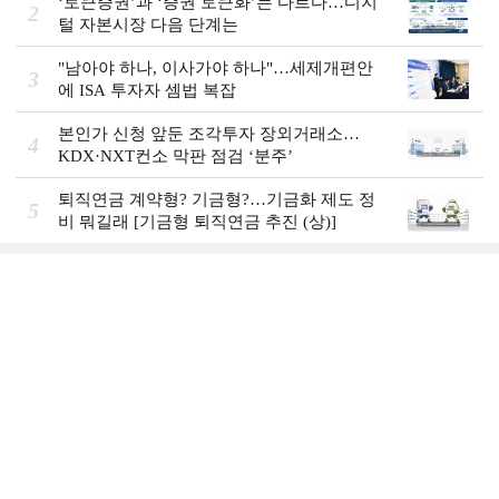
‘토큰증권’과 ‘증권 토큰화’는 다르다…디지
2
털 자본시장 다음 단계는
"남아야 하나, 이사가야 하나"…세제개편안
3
에 ISA 투자자 셈법 복잡
본인가 신청 앞둔 조각투자 장외거래소…
4
KDX·NXT컨소 막판 점검 ‘분주’
퇴직연금 계약형? 기금형?…기금화 제도 정
5
비 뭐길래 [기금형 퇴직연금 추진 (상)]