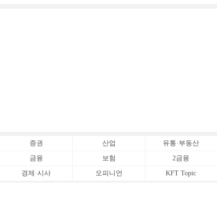
증권
산업
유통·부동산
금융
보험
2금융
경제·시사
오피니언
KFT Topic
전체서비스
Copyrightⓒ
한국금융신문 All Rights Reserved.