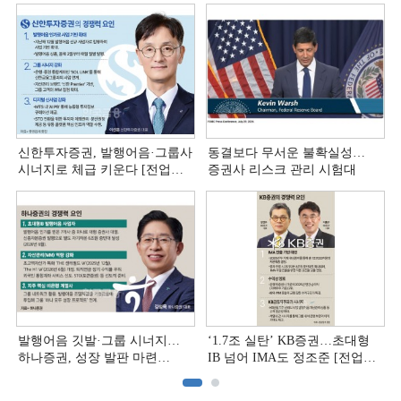
신한투자증권, 발행어음·그룹사
동결보다 무서운 불확실성…
시너지로 체급 키운다 [전업계
증권사 리스크 관리 시험대
추격하는 은행계 증권사 (4)]
발행어음 깃발·그룹 시너지…
‘1.7조 실탄’ KB증권…초대형
하나증권, 성장 발판 마련
IB 넘어 IMA도 정조준 [전업계
[전업계 추격하는 은행계
추격하는 은행계 증권사 (2)]
증권사 (3)]