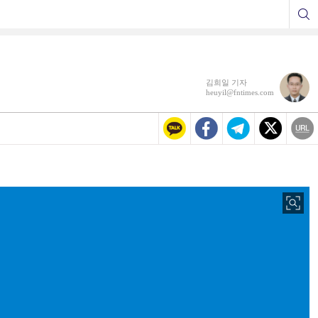
김희일 기자
heuyil@fntimes.com