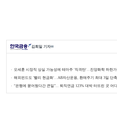
김희일 기자
✉
오세훈 시장직 상실 가능성에 테마주 '직격탄'…진양화학 하한가
해외펀드도 '빨리 현금화'…AB자산운용, 환매주기 최대 3일 단
“은행에 묻어뒀다간 큰일”... 퇴직연금 123% 대박 터뜨린 곳 어디