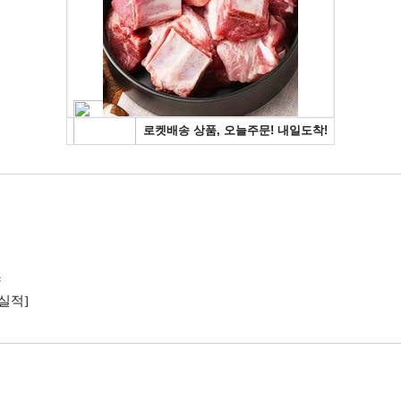
양
실적]