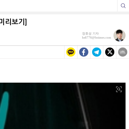
 미리보기]
장호성 기자
hs6776@fntimes.com