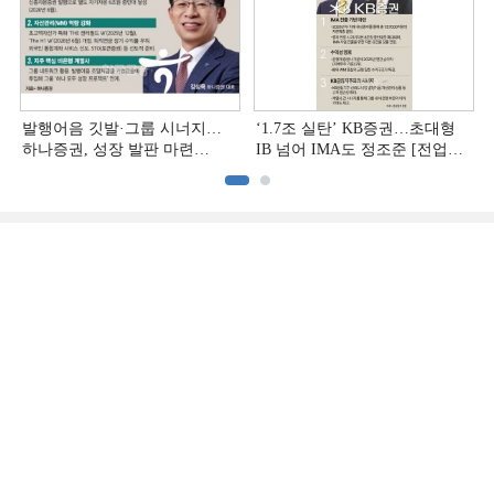
발행어음 깃발·그룹 시너지…
‘1.7조 실탄’ KB증권…초대형
하나증권, 성장 발판 마련
IB 넘어 IMA도 정조준 [전업계
[전업계 추격하는 은행계
추격하는 은행계 증권사 (2)]
증권사 (3)]