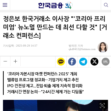
정은보 한국거래소 이사장 "'코리아 프리
미엄' 뉴노멀 만드는 데 최선 다할 것" [거
래소 컨퍼런스]
기사입력 : 2025-09-29 14:57
방의진 기자
qkd0412@fntimes.com
'코리아 자본시장 마켓 컨퍼런스 2025' 개최
밸류업 프로그램 정교화…기업가치 제고 추진
IPO 건전성 제고...진입·퇴출 체계 지속적 합리화
거래시간 연장 논의…"24시간 체제 가는 디딤돌"