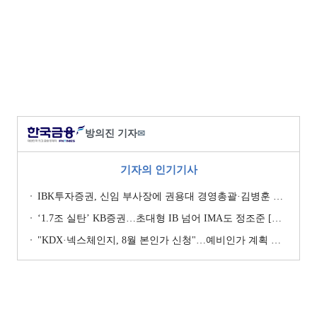
방의진 기자
✉
기자의 인기기사
IBK투자증권, 신임 부사장에 권용대 경영총괄·김병훈 생산적금융 총괄 선임
‘1.7조 실탄’ KB증권…초대형 IB 넘어 IMA도 정조준 [전업계 추격하는 은행계 증권사 (2)]
"KDX·넥스체인지, 8월 본인가 신청"…예비인가 계획 이행 '박차' [KDX vs NXT컨소 본인가 레이스 (상)]