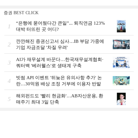
증권 BEST CLICK
“은행에 묻어뒀다간 큰일”... 퇴직연금 123%
1
대박 터뜨린 곳 어디?
깐깐해진 증권신고서 심사…IB 부담 가중에
2
기업 자금조달 '차질 우려'
AI가 재무설계 바꾼다…한국재무설계협회·
3
쿼터백 '베러웰스'로 생태계 구축
빗썸 API 이벤트 '뒤늦은 유의사항 추가' 논
4
란…30억원 배상 조정 거부에 이용자 반발
해외펀드도 '빨리 현금화'…AB자산운용, 환
5
매주기 최대 3일 단축