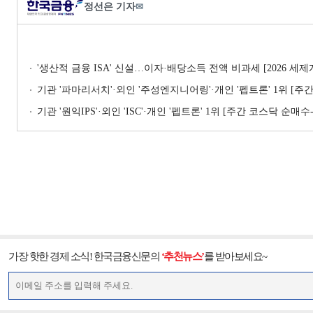
정선은 기자
✉
'생산적 금융 ISA' 신설…이자·배당소득 전액 비과세 [2026 세
기관 '파마리서치'·외인 '주성엔지니어링'·개인 '펩트론' 1위 [주간 
기관 '원익IPS'·외인 'ISC'·개인 '펩트론' 1위 [주간 코스닥 순매수-
가장 핫한 경제 소식! 한국금융신문의
‘추천뉴스’
를 받아보세요~