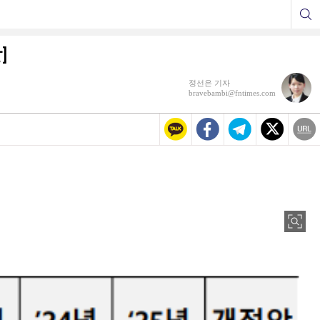
]
정선은 기자
bravebambi@fntimes.com