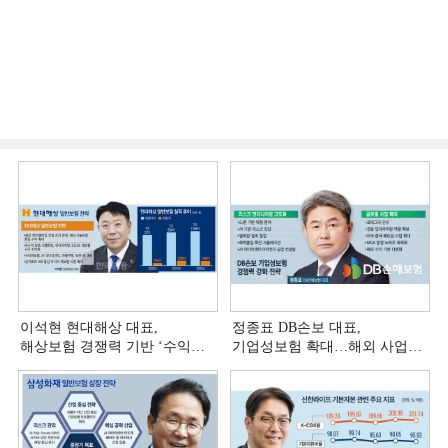
이석현 현대해상 대표,
정종표 DB손보 대표,
해상보험 경쟁력 기반 ‘수익
기업성보험 확대…해외 사업
다변화ʼ [손보사 일반보험 전략
다변화 [손보사 일반보험 전략
(3)]
(2)]