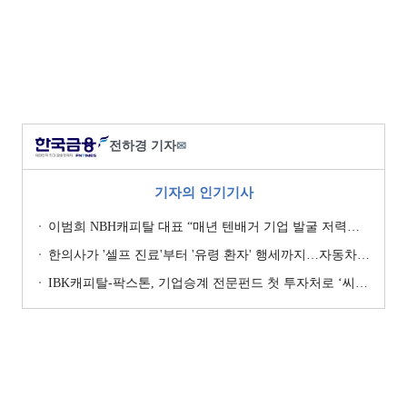
전하경 기자
✉
기자의 인기기사
이범희 NBH캐피탈 대표 “매년 텐배거 기업 발굴 저력…올해 ROE 20% 목표”
한의사가 '셀프 진료'부터 '유령 환자' 행세까지…자동차보험 악용 심각 [경상환자 8주룰 도입 초읽기]
IBK캐피탈-팍스톤, 기업승계 전문펀드 첫 투자처로 ‘씨엠디기술단’ 낙점 [캐피탈사 돋보기]