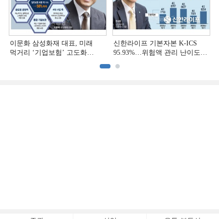
이문화 삼성화재 대표, 미래
신한라이프 기본자본 K-ICS
먹거리 ‘기업보험’ 고도화
95.93%…위험액 관리 난이도
[손보사 일반보험 전략 (1)]
상승 [보험사 기본자본 점검]