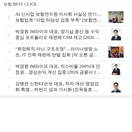
보험 BEST CLICK
AI 신사업 보험연수원 이사회 사실상 연기…
1
보험업계 "사업 타당성 검증 부족" [보험연수
원 AI사업 논란]
박경원 iM라이프 대표, 장기납 종신 등 수익
2
중심 포트폴리오 재편에 CSM 제고 [2026 금
융사 상반기 실적]
“희망퇴직 아닌 구조조정”…라이나생명 노
3
조, IT 인력 재편에 반발 집회 [막 오른 금융
권 하투(夏鬪)]
박경원 iM라이프 대표, 킥스비율 200%대 안
4
정권…경상손익 개선 집중 [2026 금융사 1분
기 실적]
강병관 신한EZ손보 대표, 적자 개선·영업강
5
화 특명…하반기 성과 가시화 [진옥동호 신
한금융, 부스트업 점검]