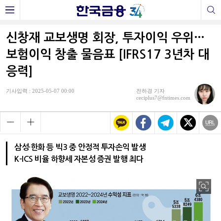
신창재 교보생명 회장, 투자이익 우위…
보험이익 창출 물음표 [IFRS17 3년차 대
응력]
기사입력 : 2025-05-07 00:00
전하경 기자
ceciplus7@fntimes.com
삼성·한화 등 빅3 중 안정적 투자손익 발생
K-ICS 비율 하향세 자본성 증권 발행 최다