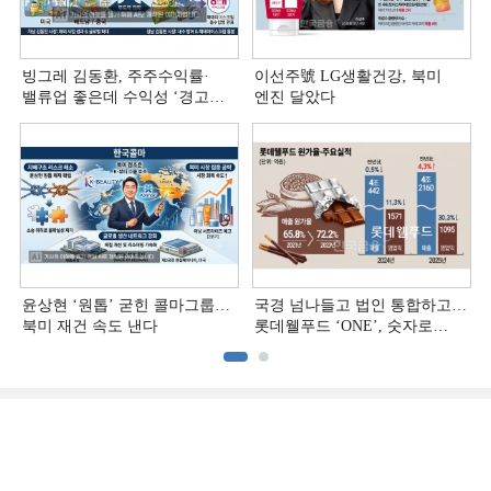
빙그레 김동환, 주주수익률·
이선주號 LG생활건강, 북미
밸류업 좋은데 수익성 ‘경고등ʼ
엔진 달았다
[정답은 TSR]
윤상현 ‘원톱ʼ 굳힌 콜마그룹…
국경 넘나들고 법인 통합하고…
북미 재건 속도 낸다
롯데웰푸드 ‘ONE’, 숫자로
증명하다