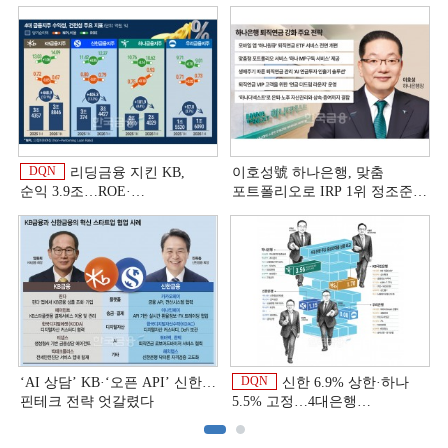
DQN
리딩금융 지킨 KB,
이호성號 하나은행, 맞춤
순익 3.9조…ROE·
포트폴리오로 IRP 1위 정조준
비용효율성까지 선두 [2026
[은행권 연금 방어전]
이
상반기 금융 리그테이블]
DQN
‘AI 상담’ KB·‘오픈 API’ 신한…
신한 6.9% 상한·하나
핀테크 전략 엇갈렸다
5.5% 고정…4대은행
중금리대출 승부수
이