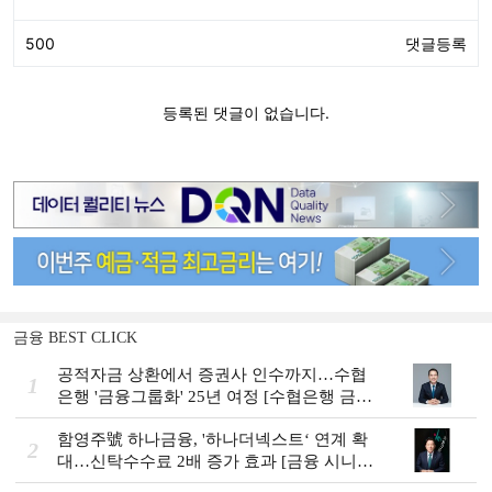
금융 BEST CLICK
공적자금 상환에서 증권사 인수까지…수협
1
은행 '금융그룹화' 25년 여정 [수협은행 금융
그룹의 꿈①]
함영주號 하나금융, '하나더넥스트‘ 연계 확
2
대…신탁수수료 2배 증가 효과 [금융 시니어
비즈니스 돋보기]