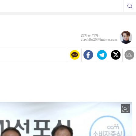
임지윤 기자
dlawldbs20@fntimes.com