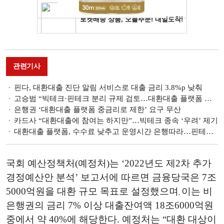
관련기사
핀다, 대환대출 진단 알림 서비스로 대출 금리 3.8%p 낮춰
고승범 “빅테크·핀테크 분리 규제 검토…대환대출 플랫폼 충분히 논의 후 진행"
은행권 ‘대환대출 플랫폼 중금리로 제한’ 요구 무산
카드사 “대환대출에 참여는 하지만”…빅테크 종속 ‘우려’ 제기
대환대출 플랫폼, 수수료 낮추고 운영시간 은행따라…핀테크 반응은?
국회 예산정책처(예정처)는 ‘
2022
년도 제2차 추가
경정예산안 분석’ 보고서에 따르면 금융당국은 7조
5000억원을 대환 규모 목표로 설정했으며
이는 비
,
은행권의 금리
7%
이상 대출잔여액 18조6000억원
중에서 약 40%에 해당한다. 예정처는 “대환 대상이