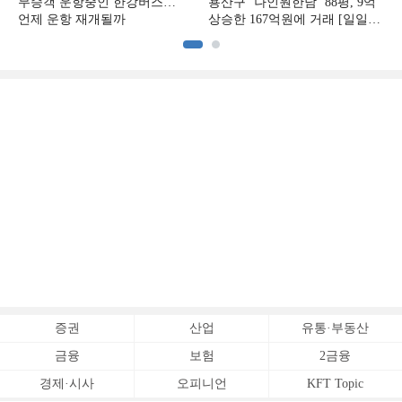
무승객 운항중인 한강버스…
용산구 ‘나인원한남’ 88평, 9억
언제 운항 재개될까
상승한 167억원에 거래 [일일
아파트 신고가]
증권
산업
유통·부동산
금융
보험
2금융
경제·시사
오피니언
KFT Topic