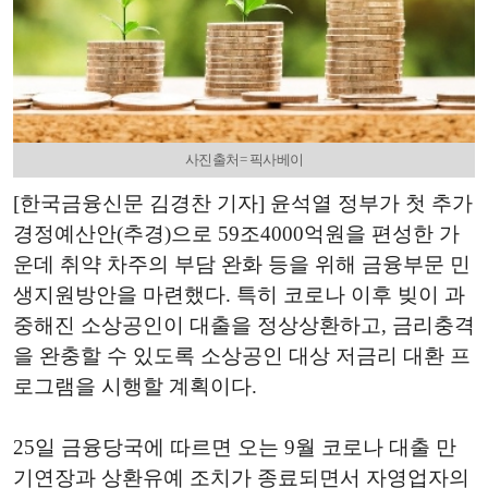
사진출처= 픽사베이
[한국금융신문 김경찬 기자] 윤석열 정부가 첫 추가
경정예산안(추경)으로 59조4000억원을 편성한 가
운데 취약 차주의 부담 완화 등을 위해 금융부문 민
생지원방안을 마련했다. 특히 코로나 이후 빚이 과
중해진 소상공인이 대출을 정상상환하고, 금리충격
을 완충할 수 있도록 소상공인 대상 저금리 대환 프
로그램을 시행할 계획이다.
25
일 금융당국에 따르면 오는 9월 코로나 대출 만
기연장과 상환유예 조치가 종료되면서 자영업자의