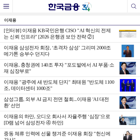
이재용
[인터뷰] 이재용 KB국민은행 CISO "AI 혁신의 전제
는 신뢰 인프라" [2026 은행권 보안 전략 ②]
이재용 삼성전자 회장, ‘초격차 삼성’ 그리며 2000조
메가톤 승부수 던지다
이재용, 충청권에 140조 투자 "포도밭에서 AI 부품·소
재 심장부로"
이재용 "광주에 새 반도체 단지" 최태원 "반도체 1100
조, 데이터센터 1000조"
삼성그룹, 외부 AI 금지 전면 철회...이재용 'AI 대전
환' 선언
이재용의 하만, 오디오 회사서 자율주행 ‘심장ʼ으로
[D램 넘어 삼성전자 ④ 하만]
중동 체류 인력에 선물 챙겨준 이재용 회장 "헌신에
감사"