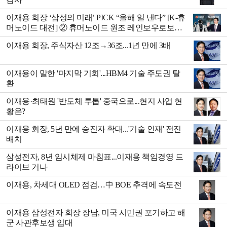
이재용 회장 ‘삼성의 미래ʼ PICK “올해 일 낸다” [K-휴
머노이드 대전] ② 휴머노이드 원조 레인보우로보틱
스
이재용 회장, 주식자산 12조→36조...1년 만에 3배
이재용이 말한 '마지막 기회'...HBM4 기술 주도권 탈
환
이재용·최태원 '반도체 투톱' 중국으로...현지 사업 현
황은?
이재용 회장, 5년 만에 승진자 확대...'기술 인재' 전진
배치
삼성전자, 8년 임시체제 마침표...이재용 책임경영 드
라이브 거나
이재용, 차세대 OLED 점검…中 BOE 추격에 속도전
이재용 삼성전자 회장 장남, 미국 시민권 포기하고 해
군 사관후보생 입대