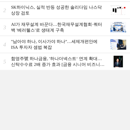
SK하이닉스, 실적 반등 성공한 솔리다임 나스닥
2
상장 검토
AI가 재무설계 바꾼다…한국재무설계협회·쿼터
3
백 '베러웰스'로 생태계 구축
"남아야 하나, 이사가야 하나"…세제개편안에
4
ISA 투자자 셈법 복잡
함영주號 하나금융, '하나더넥스트‘ 연계 확대…
5
신탁수수료 2배 증가 효과 [금융 시니어 비즈니스
돋보기]