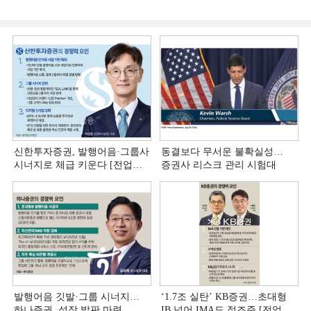
신한투자증권, 발행어음·그룹사
동결보다 무서운 불확실성…
시너지로 체급 키운다 [전업계
증권사 리스크 관리 시험대
추격하는 은행계 증권사 (4)]
발행어음 깃발·그룹 시너지…
‘1.7조 실탄’ KB증권…초대형
하나증권, 성장 발판 마련
IB 넘어 IMA도 정조준 [전업계