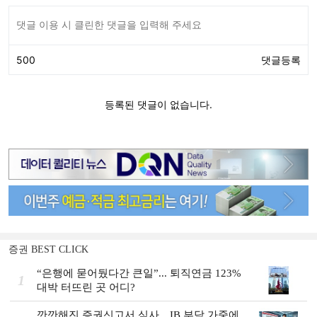
증권 BEST CLICK
“은행에 묻어뒀다간 큰일”... 퇴직연금 123%
1
대박 터뜨린 곳 어디?
깐깐해진 증권신고서 심사…IB 부담 가중에