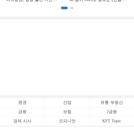
[전업계 추격하는 은행계
추격하는 은행계 증권사 (2)]
증권사 (3)]
증권
산업
유통·부동산
금융
보험
2금융
경제·시사
오피니언
KFT Topic