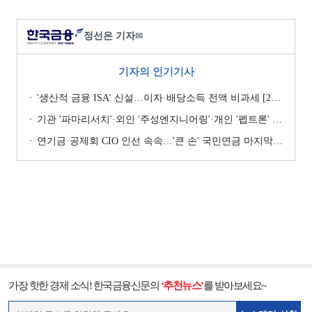
정선은 기자
✉
기자의 인기기사
'생산적 금융 ISA' 신설…이자·배당소득 전액 비과세 [2026 세제개편안]
기관 '파마리서치'·외인 '주성엔지니어링'·개인 '펩트론' 1위 [주간 코스닥 순매수- 2026년 7월27일~7월31일]
연기금·공제회 CIO 인선 속속…'큰 손' 국민연금 마지막 타자
가장 핫한 경제 소식! 한국금융신문의
‘추천뉴스’
를 받아보세요~