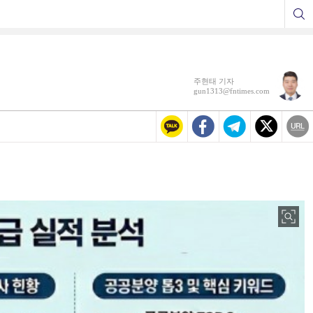
주현태 기자
gun1313@fntimes.com