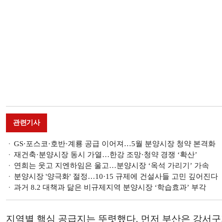
관련기사
GS·포스코·호반·계룡 공급 이어져…5월 분양시장 청약 본격화
재건축·분양시장 동시 가열…한강 조망·청약 경쟁 ‘확산’
연희는 웃고 지엔하임은 울고…분양시장 ‘옥석 가리기’ 가속
분양시장 '양극화' 절정…10·15 규제에 건설사들 고민 깊어진다
과거 8.2 대책과 닮은 비규제지역 분양시장 ‘학습효과’ 부각
지역별 핵심 공급지는 뚜렷했다. 먼저 부산은 강서구