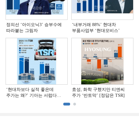
정의선 ‘아이오닉3ʼ 승부수에
‘내부거래 88%ʼ 현대차
따라붙는 그림자
부품사업부 ‘현대모비스ʼ
‘현대차보다 실적 좋은데
효성, 화학 구했지만 티엔씨
주가는 왜?ʼ 기아는 서럽다
주가 ‘반토막’ [정답은 TSR]
[정답은 TSR]