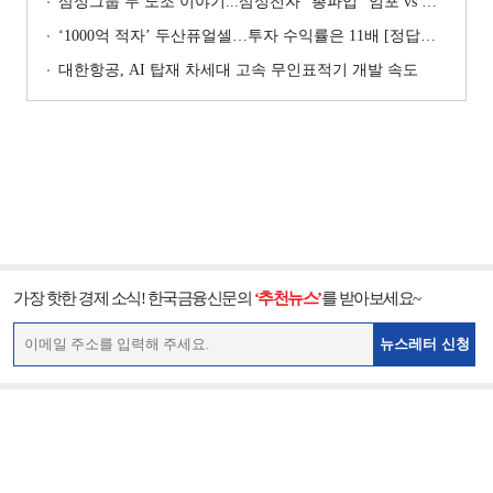
삼성그룹 두 노조 이야기...삼성전자 "총파업" 엄포 vs 삼성重 '노사 원팀' 자처
‘1000억 적자’ 두산퓨얼셀…투자 수익률은 11배 [정답은 TSR]
대한항공, AI 탑재 차세대 고속 무인표적기 개발 속도
가장 핫한 경제 소식! 한국금융신문의
‘추천뉴스’
를 받아보세요~
뉴스레터 신청