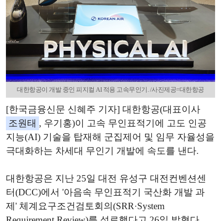
대한항공이 개발 중인 피지컬 AI 적용 고속무인기. /사진제공=대한항공
[한국금융신문 신혜주 기자] 대한항공(대표이사
조원태
, 우기홍)이 고속 무인표적기에 고도 인공
지능(AI) 기술을 탑재해 군집제어 및 임무 자율성을
극대화하는 차세대 무인기 개발에 속도를 낸다.
대한항공은 지난 25일 대전 유성구 대전컨벤션센
터(DCC)에서 '아음속 무인표적기 국산화 개발 과
제' 체계요구조건검토회의(SRR·System
Requirement Review)를 성료했다고 26일 밝혔다.