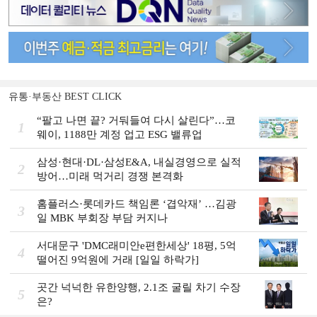
유통·부동산 BEST CLICK
“팔고 나면 끝? 거둬들여 다시 살린다”…코
1
웨이, 1188만 계정 업고 ESG 밸류업
삼성·현대·DL·삼성E&A, 내실경영으로 실적
2
방어…미래 먹거리 경쟁 본격화
홈플러스·롯데카드 책임론 ‘겹악재’ …김광
3
일 MBK 부회장 부담 커지나
서대문구 'DMC래미안e편한세상' 18평, 5억
4
떨어진 9억원에 거래 [일일 하락가]
곳간 넉넉한 유한양행, 2.1조 굴릴 차기 수장
5
은?