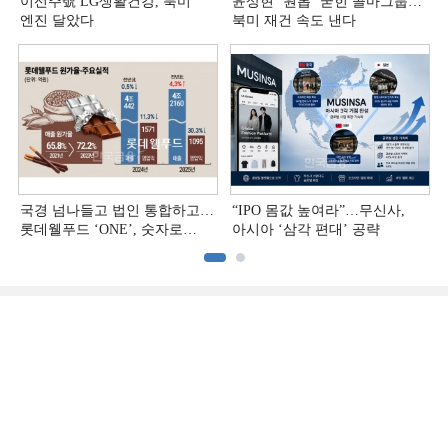
이선주號 LG생활건강, 북미
윤상현 ‘원톱ʼ 굳힌 콜마그룹…
엔진 달았다
북미 재건 속도 낸다
국경 넘나들고 법인 통합하고…
“IPO 몸값 높여라”…무신사,
롯데웰푸드 ‘ONE’, 숫자로
아시아 ‘삼각 편대’ 공략
증명하다