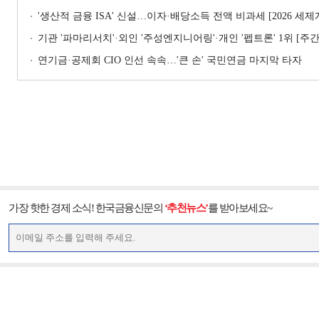
'생산적 금융 ISA' 신설…이자·배당소득 전액 비과세 [2026 세
기관 '파마리서치'·외인 '주성엔지니어링'·개인 '펩트론' 1위 [주간 
연기금·공제회 CIO 인선 속속…'큰 손' 국민연금 마지막 타자
가장 핫한 경제 소식! 한국금융신문의
‘추천뉴스’
를 받아보세요~