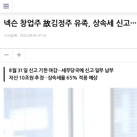
넥슨 창업주 故김정주 유족, 상속세 신고…
기사입력 : 2022-09-01 07:53
8월 31일 신고 기한 마감…세무당국에 신고·일부 납부
자산 10조원 추정…상속세율 65% 적용 예상