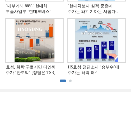
‘내부거래 88%ʼ 현대차
‘현대차보다 실적 좋은데
부품사업부 ‘현대모비스ʼ
주가는 왜?ʼ 기아는 서럽다
[정답은 TSR]
효성, 화학 구했지만 티엔씨
HS효성 첨단소재 ‘승부수’에
주가 ‘반토막’ [정답은 TSR]
주가는 하락 왜?