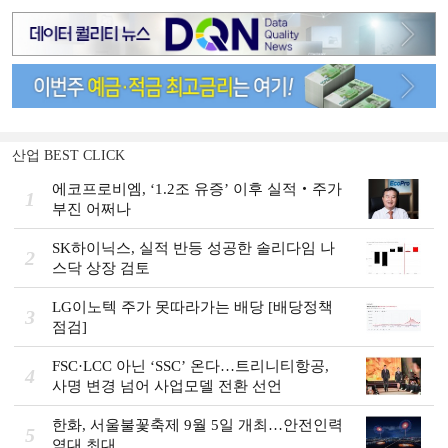
산업 BEST CLICK
에코프로비엠, ‘1.2조 유증’ 이후 실적‧주가
1
부진 어쩌나
SK하이닉스, 실적 반등 성공한 솔리다임 나
2
스닥 상장 검토
LG이노텍 주가 못따라가는 배당 [배당정책
3
점검]
FSC·LCC 아닌 ‘SSC’ 온다…트리니티항공,
4
사명 변경 넘어 사업모델 전환 선언
한화, 서울불꽃축제 9월 5일 개최…안전인력
5
역대 최대