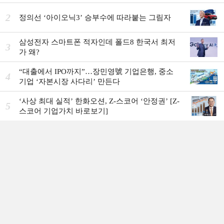
2
정의선 ‘아이오닉3ʼ 승부수에 따라붙는 그림자
삼성전자 스마트폰 적자인데 폴드8 한국서 최저
3
가 왜?
“대출에서 IPO까지”…장민영號 기업은행, 중소
4
기업 ‘자본시장 사다리’ 만든다
‘사상 최대 실적ʼ 한화오션, Z-스코어 ‘안정권ʼ [Z-
5
스코어 기업가치 바로보기]