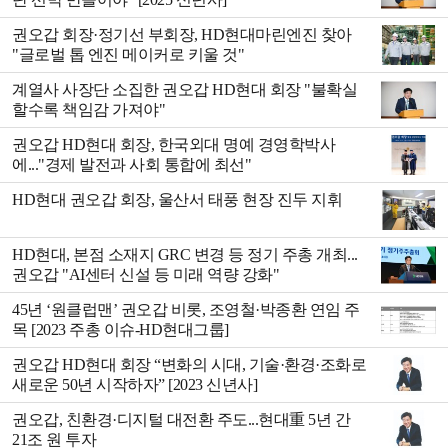
권오갑 회장·정기선 부회장, HD현대마린엔진 찾아
"글로벌 톱 엔진 메이커로 키울 것"
계열사 사장단 소집한 권오갑 HD현대 회장 "불확실
할수록 책임감 가져야"
권오갑 HD현대 회장, 한국외대 명예 경영학박사
에..."경제 발전과 사회 통합에 최선"
HD현대 권오갑 회장, 울산서 태풍 현장 진두 지휘
HD현대, 본점 소재지 GRC 변경 등 정기 주총 개최...
권오갑 "AI센터 신설 등 미래 역량 강화"
45년 ‘원클럽맨’ 권오갑 비롯, 조영철·박종환 연임 주
목 [2023 주총 이슈-HD현대그룹]
권오갑 HD현대 회장 “변화의 시대, 기술·환경·조화로
새로운 50년 시작하자” [2023 신년사]
권오갑, 친환경·디지털 대전환 주도...현대重 5년 간
21조 원 투자