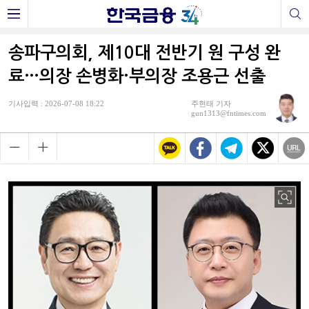
송파구의회, 제10대 전반기 원 구성 완
료…의장 손병화·부의장 조용근 선출
기사입력 : 2026-07-08 18:22
주현태 기자
gun1313@fntimes.com