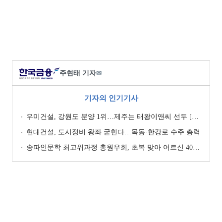
주현태 기자
✉
기자의 인기기사
우미건설, 강원도 분양 1위…제주는 태왕이앤씨 선두 [이 지역 분양왕-강원·제주]
현대건설, 도시정비 왕좌 굳힌다…목동·한강로 수주 총력
송파인문학 최고위과정 총원우회, 초복 맞아 어르신 400명에 삼계탕 나눔