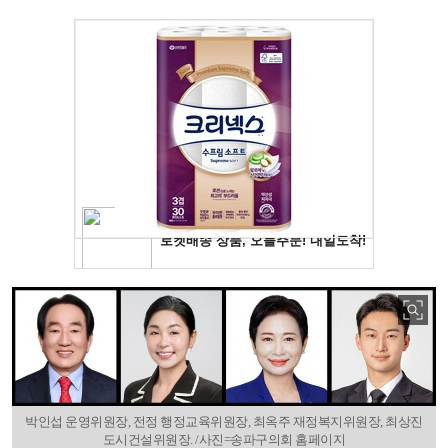
박인섭 운영위원장, 전정 행정교육위원장, 최옥주 재정복지위원장, 최상진
도시건설위원장. /사진=송파구의회 홈페이지