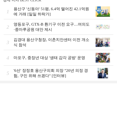
경제·시사 BEST CLICK
용산구 '신동아' 51평, 6.4억 떨어진 42.1억원
1
에 거래 [일일 하락가]
영등포구, GTX-B 환기구 이전 요구…여의도
2
·중마루공원 대안 제시
김경대 용산구청장, 이촌치안센터 이전 개소
3
식 참석
4
마포구, 중장년 대상 '생태 감각 공방' 운영
'6선' 장정호 용산구의회 의장 "20년 의정 경
5
험, 구민 위해 쓰겠다" [인터뷰]