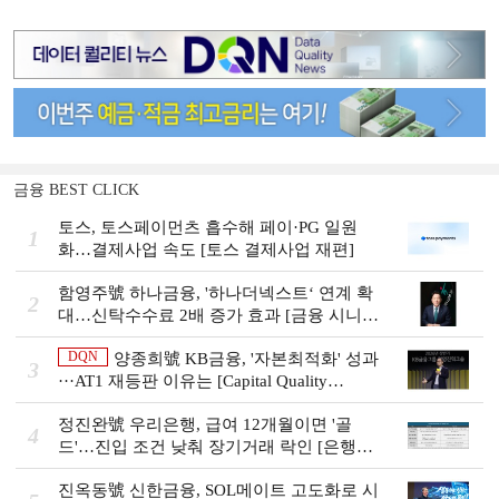
금융 BEST CLICK
토스, 토스페이먼츠 흡수해 페이·PG 일원
1
화…결제사업 속도 [토스 결제사업 재편]
함영주號 하나금융, '하나더넥스트‘ 연계 확
2
대…신탁수수료 2배 증가 효과 [금융 시니어
비즈니스 돋보기]
DQN
양종희號 KB금융, '자본최적화' 성과
3
···AT1 재등판 이유는 [Capital Quality
Review]]
정진완號 우리은행, 급여 12개월이면 '골
4
드'…진입 조건 낮춰 장기거래 락인 [은행권
머니무브 대응 전략]
진옥동號 신한금융, SOL메이트 고도화로 시