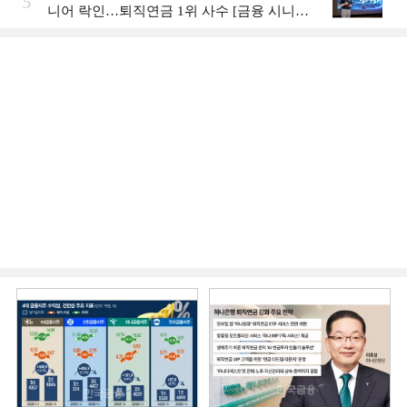
5
니어 락인…퇴직연금 1위 사수 [금융 시니어
비즈니스 돋보기]