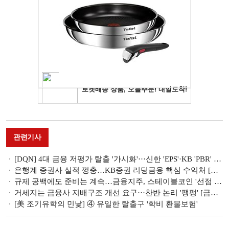
관련기사
[DQN] 4대 금융 저평가 탈출 '가시화'···신한 'EPS'·KB 'PBR' 독보적 [금융권 2026 1분기 리그테이블]
은행계 증권사 실적 껑충…KB증권 리딩금융 핵심 수익처 [금융사 2026 1분기 실적]
규제 공백에도 준비는 계속…금융지주, 스테이블코인 '선점 경쟁' [스테이블코인 新지형도 ②]
거세지는 금융사 지배구조 개선 요구···찬반 논리 '팽팽' [금융사 지배구조 점검]
[美 조기유학의 민낯] ④ 유일한 탈출구 '학비 환불보험'