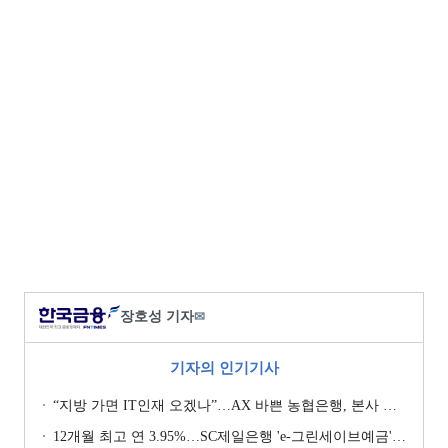
장호성 기자
✉
기자의 인기기사
“지방 가면 IT인재 오겠나”…AX 바쁜 농협은행, 본사 이전설에 ‘긴장’ [막 오른 금융권 하투(夏鬪)]
12개월 최고 연 3.95%…SC제일은행 'e-그린세이브예금' [이주의 은행 예금금리-8월 1주]