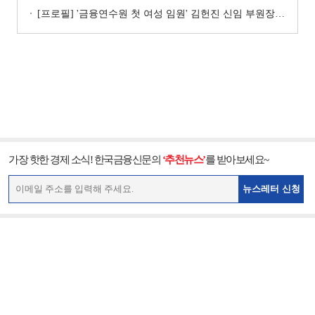
[프로필] '금융연수원 첫 여성 임원' 김헌진 신임 부원장···교육·디지털·기획 '올라운더'
가장 핫한 경제 소식! 한국금융신문의
‘추천뉴스’
를 받아보세요~
뉴스레터 신청