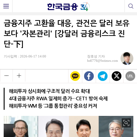
금융지주 고환율 대응, 관건은 달러 보유
보다 '자본관리' [강달러 금융리스크 진
단-下]
기사입력 : 2026-06-17 14:00
장호성 기자
hs6776@fntimes.com
해외투자 상시화에 구조적 달러 수요 확대
4대 금융지주 RWA 일제히 증가…CET1 방어 숙제
해외투자·WM 등 ‘그룹 통합관리’ 중요성 커져