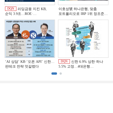
DQN
리딩금융 지킨 KB,
이호성號 하나은행, 맞춤
순익 3.9조…ROE·
포트폴리오로 IRP 1위 정조준
비용효율성까지 선두 [2026
[은행권 연금 방어전]
이
상반기 금융 리그테이블]
DQN
‘AI 상담’ KB·‘오픈 API’ 신한…
신한 6.9% 상한·하나
핀테크 전략 엇갈렸다
5.5% 고정…4대은행
중금리대출 승부수
이