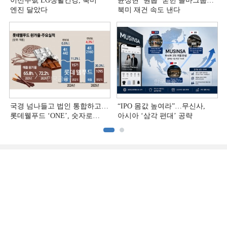
이선주號 LG생활건강, 북미
윤상현 ‘원톱ʼ 굳힌 콜마그룹…
엔진 달았다
북미 재건 속도 낸다
국경 넘나들고 법인 통합하고…
“IPO 몸값 높여라”…무신사,
롯데웰푸드 ‘ONE’, 숫자로
아시아 ‘삼각 편대’ 공략
증명하다