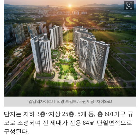
검암역자이르네 석경 조감도./사진제공=자이S&D
단지는 지하 3층~지상 25층, 5개 동, 총 601가구 규
모로 조성되며 전 세대가 전용 84㎡ 단일면적으로
구성된다.