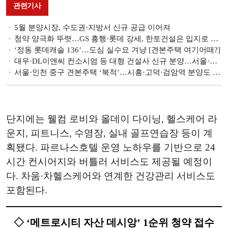
관련기사
5월 분양시장, 수도권·지방서 신규 공급 이어져
청약 양극화 뚜렷…GS 흥행·롯데 강세, 한토건설은 입지로 승부
‘정동 롯데캐슬 136’…도심 실수요 겨냥 [견본주택 여기어때?]
대우·DL이앤씨 컨소시엄 등 대형 건설사 신규 분양…서울·수도권·지방 공급
서울·인천 중구 견본주택 ‘북적’…시흥·고덕·검암역 분양도 본격화
단지에는 웰컴 로비와 올데이 다이닝, 헬스케어 라
운지, 피트니스, 수영장, 실내 골프연습장 등이 계
획됐다. 파르나스호텔 운영 노하우를 기반으로 24
시간 컨시어지와 버틀러 서비스도 제공될 예정이
다. 차움·차헬스케어와 연계한 건강관리 서비스도
포함된다.
◇ ‘메트로시티 자산 데시앙’ 1순위 청약 접수