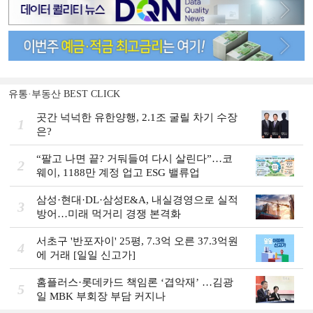
유통·부동산 BEST CLICK
곳간 넉넉한 유한양행, 2.1조 굴릴 차기 수장
1
은?
“팔고 나면 끝? 거둬들여 다시 살린다”…코
2
웨이, 1188만 계정 업고 ESG 밸류업
삼성·현대·DL·삼성E&A, 내실경영으로 실적
3
방어…미래 먹거리 경쟁 본격화
서초구 '반포자이' 25평, 7.3억 오른 37.3억원
4
에 거래 [일일 신고가]
홈플러스·롯데카드 책임론 ‘겹악재’ …김광
5
일 MBK 부회장 부담 커지나