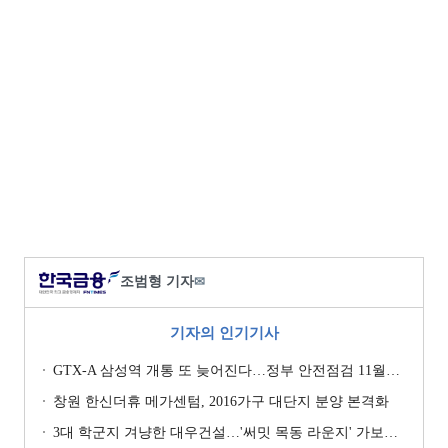
조범형 기자
✉
기자의 인기기사
GTX-A 삼성역 개통 또 늦어진다…정부 안전점검 11월까지 확대
창원 한신더휴 메가센텀, 2016가구 대단지 분양 본격화
3대 학군지 겨냥한 대우건설…'써밋 목동 라운지' 가보니 [현장]