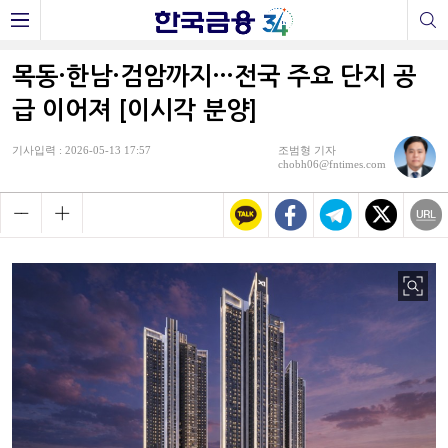
목동·한남·검암까지…전국 주요 단지 공
급 이어져 [이시각 분양]
기사입력 : 2026-05-13 17:57
조범형 기자
chobh06@fntimes.com