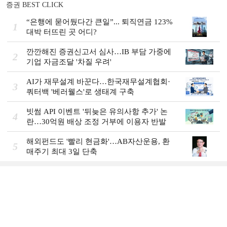
증권 BEST CLICK
“은행에 묻어뒀다간 큰일”... 퇴직연금 123%
1
대박 터뜨린 곳 어디?
깐깐해진 증권신고서 심사…IB 부담 가중에
2
기업 자금조달 '차질 우려'
AI가 재무설계 바꾼다…한국재무설계협회·
3
쿼터백 '베러웰스'로 생태계 구축
빗썸 API 이벤트 '뒤늦은 유의사항 추가' 논
4
란…30억원 배상 조정 거부에 이용자 반발
해외펀드도 '빨리 현금화'…AB자산운용, 환
5
매주기 최대 3일 단축