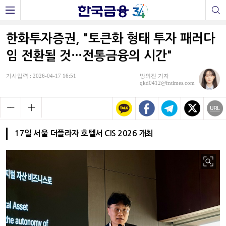
한화투자증권, "토큰화 형태 투자 패러다
임 전환될 것…전통금융의 시간"
기사입력 : 2026-04-17 16:51
방의진 기자
qkd0412@fntimes.com
17일 서울 더플라자 호텔서 CIS 2026 개최