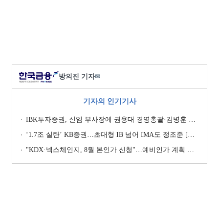
방의진 기자
✉
기자의 인기기사
IBK투자증권, 신임 부사장에 권용대 경영총괄·김병훈 생산적금융 총괄 선임
‘1.7조 실탄’ KB증권…초대형 IB 넘어 IMA도 정조준 [전업계 추격하는 은행계 증권사 (2)]
"KDX·넥스체인지, 8월 본인가 신청"…예비인가 계획 이행 '박차' [KDX vs NXT컨소 본인가 레이스 (상)]