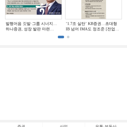
발행어음 깃발·그룹 시너지…
‘1.7조 실탄’ KB증권…초대형
하나증권, 성장 발판 마련
IB 넘어 IMA도 정조준 [전업계
[전업계 추격하는 은행계
추격하는 은행계 증권사 (2)]
증권사 (3)]
증권
산업
유통·부동산