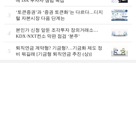
에 ISA 투자자 셈법 복잡
‘토큰증권’과 ‘증권 토큰화’는 다르다…디지
3
털 자본시장 다음 단계는
본인가 신청 앞둔 조각투자 장외거래소…
4
KDX·NXT컨소 막판 점검 ‘분주’
퇴직연금 계약형? 기금형?…기금화 제도 정
5
비 뭐길래 [기금형 퇴직연금 추진 (상)]