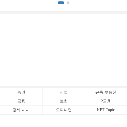
[전업계 추격하는 은행계
추격하는 은행계 증권사 (2)]
증권사 (3)]
증권
산업
유통·부동산
금융
보험
2금융
경제·시사
오피니언
KFT Topic
전체서비스