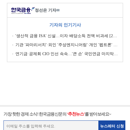
정선은 기자
✉
기자의 인기기사
'생산적 금융 ISA' 신설…이자·배당소득 전액 비과세 [2026 세제개편안]
기관 '파마리서치'·외인 '주성엔지니어링'·개인 '펩트론' 1위 [주간 코스닥 순매수- 2026년 7월27일~7월31일]
연기금·공제회 CIO 인선 속속…'큰 손' 국민연금 마지막 타자
가장 핫한 경제 소식! 한국금융신문의
‘추천뉴스’
를 받아보세요~
뉴스레터 신청