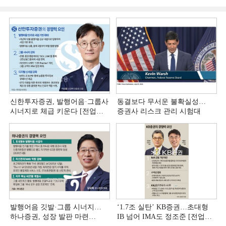
신한투자증권, 발행어음·그룹사
동결보다 무서운 불확실성…
시너지로 체급 키운다 [전업계
증권사 리스크 관리 시험대
추격하는 은행계 증권사 (4)]
발행어음 깃발·그룹 시너지…
‘1.7조 실탄’ KB증권…초대형
하나증권, 성장 발판 마련
IB 넘어 IMA도 정조준 [전업계