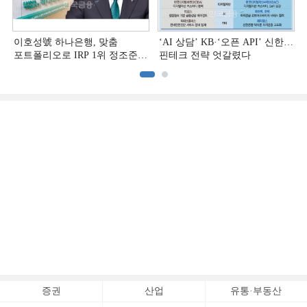
이호성號 하나은행, 맞춤
‘AI 상담’ KB·‘오픈 API’ 신한…
포트폴리오로 IRP 1위 정조준
핀테크 전략 엇갈렸다
[은행권 연금 방어전]
증권
산업
유통·부동산