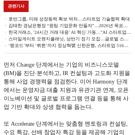
관련기사
호반그룹, 미래 성장동력 확보 박차…스타트업 기술협력 확대
김태한 경남은행장 “원팀 기업문화 만들자”…2026년 목표는 ‘전략적 우량자산 확대’
한국거래소, '24시간 거래 대응' AI 혁신 가동…"AI 스타트업 인수 등 검토"
스마일게이트 오렌지플래닛, 상반기 정기 모집…글로벌 스타트업 찾는다
‘랭코드’부터 ‘뤼튼’까지 정상혁號 신한은행, 스타트업 516곳 발굴·육성 [금융권 생산적 중기 육성]
먼저 Change 단계에서는 기업의 비즈니스모델
(BM)을 진단·분석하고, IR 컨설팅과 고도화 지원을
통해 사업 경쟁력을 점검한다. 이어 Harmony 단계
에서는 운영자금 대출 지원과 유관기관 연계, 오픈
이노베이션 및 글로벌 프로그램 연결 등을 통해 사
업 기반 확대와 상생 협력을 돕는다.
또 Accelerate 단계에서는 맞춤형 멘토링과 컨설팅,
수요 특강, 선배 창업자 특강 등을 제공해 기업의