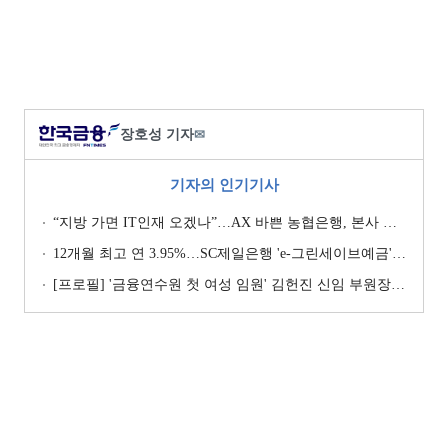
장호성 기자
✉
기자의 인기기사
“지방 가면 IT인재 오겠나”…AX 바쁜 농협은행, 본사 이전설에 ‘긴장’ [막 오른 금융권 하투(夏鬪)]
12개월 최고 연 3.95%…SC제일은행 'e-그린세이브예금' [이주의 은행 예금금리-8월 1주]
[프로필] '금융연수원 첫 여성 임원' 김헌진 신임 부원장···교육·디지털·기획 '올라운더'