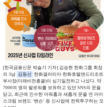
[한국금융신문 박슬기 기자] 김승현 한화그룹 회장
의 3남
김동선
한화갤러리아·한화호텔앤드리조트
부사장(미래비전총괄)이 심기일전하고 나섰다. 약
7000여 명의 팔로워를 보유하고 있던 SNS의 문을
닫고, 최근에 인수한 아워홈과 새롭게 문을 연 아이
스크림 브랜드 ‘벤슨’ 등 신사업에 전력투구하는 모