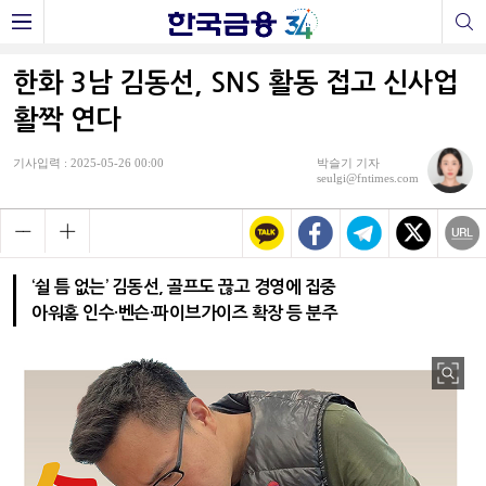
한화 3남 김동선, SNS 활동 접고 신사업
활짝 연다
기사입력 : 2025-05-26 00:00
박슬기 기자
seulgi@fntimes.com
‘쉴 틈 없는’ 김동선, 골프도 끊고 경영에 집중
아워홈 인수·벤슨·파이브가이즈 확장 등 분주