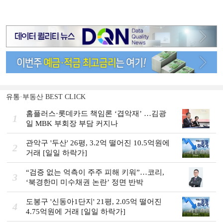
유통·부동산 BEST CLICK
홈플러스·롯데카드 책임론 ‘겹악재’ …김광
1
일 MBK 부회장 부담 커지나
관악구 '두산' 26평, 3.2억 떨어진 10.5억원에
2
거래 [일일 하락가]
“검증 없는 억측이 주주 피해 키워”…코리,
3
‘북경한미 미수채권 논란’ 정면 반박
도봉구 '신동아1단지' 21평, 2.05억 떨어진
4
4.75억원에 거래 [일일 하락가]