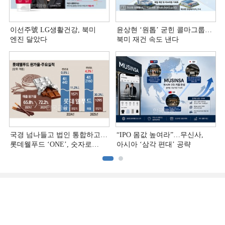
이선주號 LG생활건강, 북미
윤상현 ‘원톱ʼ 굳힌 콜마그룹…
엔진 달았다
북미 재건 속도 낸다
국경 넘나들고 법인 통합하고…
“IPO 몸값 높여라”…무신사,
롯데웰푸드 ‘ONE’, 숫자로
아시아 ‘삼각 편대’ 공략
증명하다