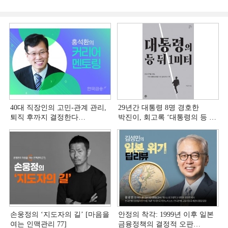
40대 직장인의 고민-관계 관리,
29년간 대통령 8명 경호한
퇴직 후까지 결정한다
박진이, 회고록 ‘대통령의 등 뒤
[홍석환의 커리어 멘토링]
1미터’ 출간
손웅정의 ‘지도자의 길’ [마음을
안정의 착각: 1999년 이후 일본
여는 인맥관리 77]
금융정책의 결정적 오판