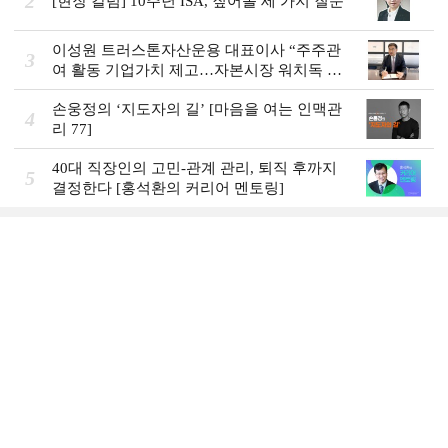
2
[현장 칼럼] 10주년 ISA, 짚어볼 세 가지 질문
이성원 트러스톤자산운용 대표이사 “주주관
3
여 활동 기업가치 제고…자본시장 워치독 역
할”
손웅정의 ‘지도자의 길’ [마음을 여는 인맥관
4
리 77]
40대 직장인의 고민-관계 관리, 퇴직 후까지
5
결정한다 [홍석환의 커리어 멘토링]