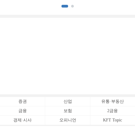
[김성민의 일본 위기 딥리뷰]
증권
산업
유통·부동산
금융
보험
2금융
경제·시사
오피니언
KFT Topic