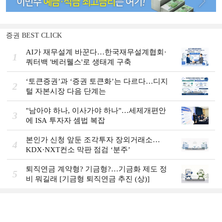
증권 BEST CLICK
AI가 재무설계 바꾼다…한국재무설계협회·
1
쿼터백 '베러웰스'로 생태계 구축
‘토큰증권’과 ‘증권 토큰화’는 다르다…디지
2
털 자본시장 다음 단계는
"남아야 하나, 이사가야 하나"…세제개편안
3
에 ISA 투자자 셈법 복잡
본인가 신청 앞둔 조각투자 장외거래소…
4
KDX·NXT컨소 막판 점검 ‘분주’
퇴직연금 계약형? 기금형?…기금화 제도 정
5
비 뭐길래 [기금형 퇴직연금 추진 (상)]