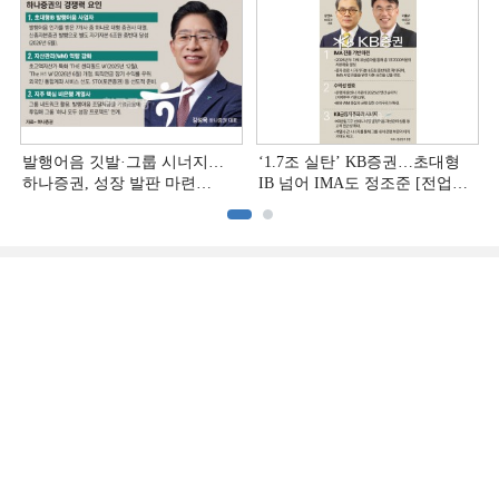
발행어음 깃발·그룹 시너지…
‘1.7조 실탄’ KB증권…초대형
하나증권, 성장 발판 마련
IB 넘어 IMA도 정조준 [전업계
[전업계 추격하는 은행계
추격하는 은행계 증권사 (2)]
증권사 (3)]