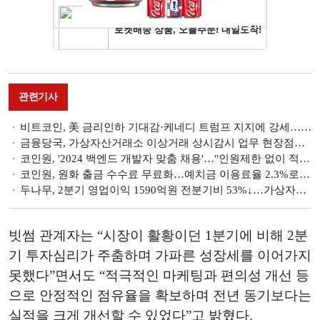
관련기사
비트코인, 美 금리인하 기대감·케네디 트럼프 지지에 강세…6만4000달러 돌파 [가상자산 통신]
금융당국, 가상자산거래소 이상거래 상시감시 업무 현장점검…"'상장빔' 모니터링"
코인원, '2024 백엔드 개발자 맞춤 채용'…"인원제한 없이 적극 영입" [가상자산 통신]
코인원, 원화 출금 수수료 무료화…예치금 이용료율 2.3%로 상향 [가상자산 통신]
두나무, 2분기 영업이익 1590억원 전분기비 53%↓…가상자산 약화 [2024 상반기 실적]
빗썸 관계자는 “시장이 활황이던 1분기에 비해 2분
기 투자심리가 주춤하며 가파른 성장세를 이어가지
못했다”면서도 “적극적인 마케팅과 편의성 개선 등
으로 안정적인 점유율을 확보하며 전년 동기보다는
실적을 크게 개선할 수 있었다”고 밝혔다.