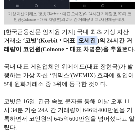
가상 자산 거래소 ‘코빗’(Korbit‧대표 오세진)의 24시간 거래량(왼쪽)과 코
인원(Coinone‧대표 차명훈)의 24시간 거래량 비교./사진제공=코빗
[한국금융신문 임지윤 기자] 국내 최초 가상 자산
거래소
‘코빗’(Korbit‧대표
오세진
)의 24시간 거
래량이 코인원(Coinone‧대표 차명훈)을 추월
했다.
국내 대표 게임업체인 위메이드(대표 장현국)가 발
행하는 가상 자산 ‘위믹스’(WEMIX) 효과에 힘입어
5대 원화거래소 중 3위에 등극한 것이다.
코빗은 16일, 긴급 속보 문자를 통해 이날 오후 11
시 34분 기준 24시간 거래량이 646억400만원을 기
록하면서 코인원의 645억600만원을 넘어섰다고 알
렸다.