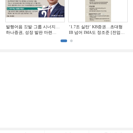
발행어음 깃발·그룹 시너지…
‘1.7조 실탄’ KB증권…초대형
하나증권, 성장 발판 마련
IB 넘어 IMA도 정조준 [전업계
[전업계 추격하는 은행계
추격하는 은행계 증권사 (2)]
증권사 (3)]