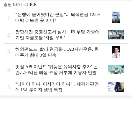
증권 BEST CLICK
“은행에 묻어뒀다간 큰일”... 퇴직연금 123%
1
대박 터뜨린 곳 어디?
깐깐해진 증권신고서 심사…IB 부담 가중에
2
기업 자금조달 '차질 우려'
해외펀드도 '빨리 현금화'…AB자산운용, 환
3
매주기 최대 3일 단축
빗썸 API 이벤트 '뒤늦은 유의사항 추가' 논
4
란…30억원 배상 조정 거부에 이용자 반발
"남아야 하나, 이사가야 하나"…세제개편안
5
에 ISA 투자자 셈법 복잡