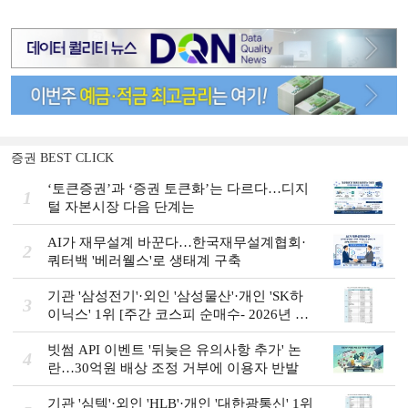
증권 BEST CLICK
‘토큰증권’과 ‘증권 토큰화’는 다르다…디지
1
털 자본시장 다음 단계는
AI가 재무설계 바꾼다…한국재무설계협회·
2
쿼터백 '베러웰스'로 생태계 구축
기관 '삼성전기'·외인 '삼성물산'·개인 'SK하
3
이닉스' 1위 [주간 코스피 순매수- 2026년 8
월3일~8월7일]
빗썸 API 이벤트 '뒤늦은 유의사항 추가' 논
4
란…30억원 배상 조정 거부에 이용자 반발
기관 '심텍'·외인 'HLB'·개인 '대한광통신' 1위