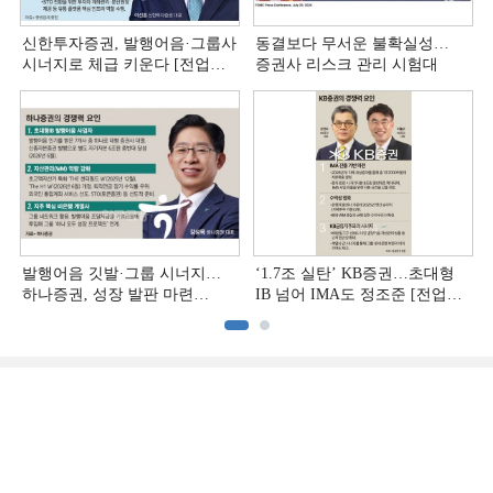
신한투자증권, 발행어음·그룹사
동결보다 무서운 불확실성…
시너지로 체급 키운다 [전업계
증권사 리스크 관리 시험대
추격하는 은행계 증권사 (4)]
발행어음 깃발·그룹 시너지…
‘1.7조 실탄’ KB증권…초대형
하나증권, 성장 발판 마련
IB 넘어 IMA도 정조준 [전업계
[전업계 추격하는 은행계
추격하는 은행계 증권사 (2)]
증권사 (3)]