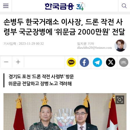
손병두 한국거래소 이사장, 드론 작전 사
령부 국군장병에 ‘위문금 2000만원’ 전달
기사입력 : 2023-11-29 00:32
임지윤 기자
dlawldbs20@fntimes.com
경기도 포천 ‘드론 작전 사령부’ 방문
위문금 전달하고 장병 노고 격려해