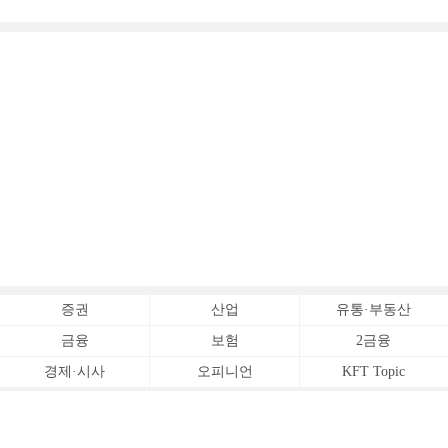
증권
산업
유통·부동산
금융
보험
2금융
경제·시사
오피니언
KFT Topic
전체서비스