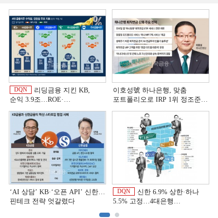
DQN
리딩금융 지킨 KB,
이호성號 하나은행, 맞춤
순익 3.9조…ROE·
포트폴리오로 IRP 1위 정조준
비용효율성까지 선두 [2026
[은행권 연금 방어전]
이
상반기 금융 리그테이블]
DQN
‘AI 상담’ KB·‘오픈 API’ 신한…
신한 6.9% 상한·하나
핀테크 전략 엇갈렸다
5.5% 고정…4대은행
중금리대출 승부수
이