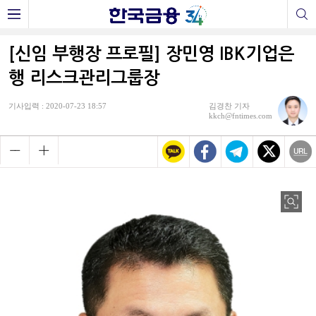
[신임 부행장 프로필] 장민영 IBK기업은
행 리스크관리그룹장
기사입력 : 2020-07-23 18:57
김경찬 기자
kkch@fntimes.com