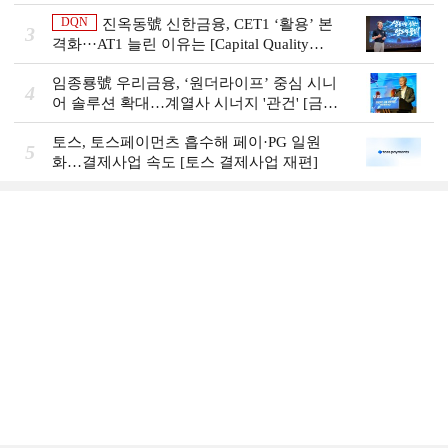
비즈니스 돋보기]
DQN
진옥동號 신한금융, CET1 ‘활용’ 본
3
격화···AT1 늘린 이유는 [Capital Quality
Review]
임종룡號 우리금융, ‘원더라이프’ 중심 시니
4
어 솔루션 확대…계열사 시너지 '관건' [금융
시니어 비즈니스 돋보기]
토스, 토스페이먼츠 흡수해 페이·PG 일원
5
화…결제사업 속도 [토스 결제사업 재편]