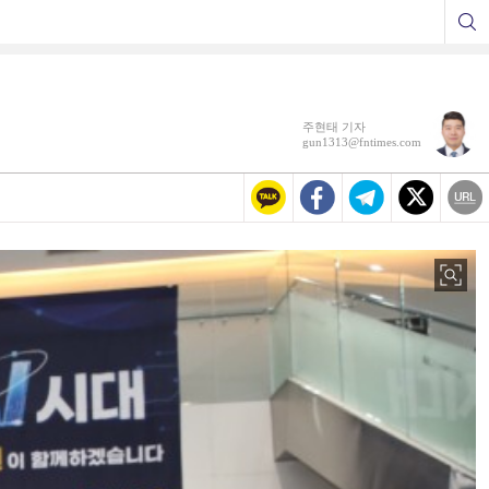
주현태 기자
gun1313@fntimes.com