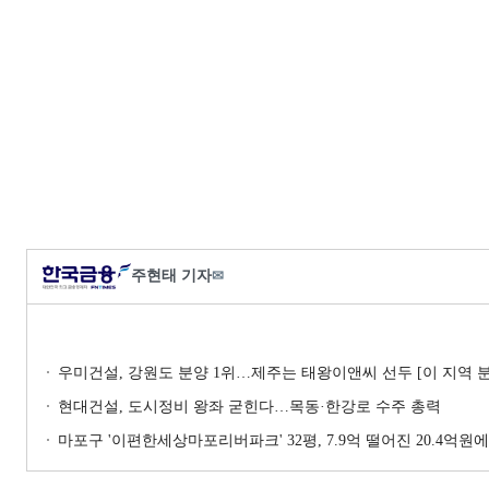
주현태 기자
✉
우미건설, 강원도 분양 1위…제주는 태왕이앤씨 선두 [이 지역 
현대건설, 도시정비 왕좌 굳힌다…목동·한강로 수주 총력
마포구 '이편한세상마포리버파크' 32평, 7.9억 떨어진 20.4억원에