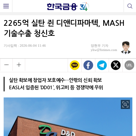
2265억 실탄 쥔 디앤디파마텍, MASH
기술수출 청신호
기사입력 : 2026-06-04 11:46
양현우 기자
yhw@fntimes.com
실탄 확보에 창업자 보호예수…안팎의 신뢰 확보
EASL서 입증된 ‘DD01’, 위고비 등 경쟁약에 우위