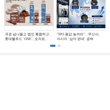
국경 넘나들고 법인 통합하고…
“IPO 몸값 높여라”…무신사,
롯데웰푸드 ‘ONE’, 숫자로
아시아 ‘삼각 편대’ 공략
증명하다