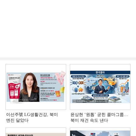
이선주號 LG생활건강, 북미
윤상현 ‘원톱ʼ 굳힌 콜마그룹…
엔진 달았다
북미 재건 속도 낸다