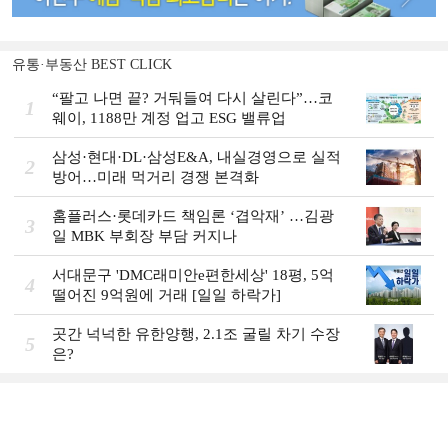
유통·부동산 BEST CLICK
“팔고 나면 끝? 거둬들여 다시 살린다”…코
1
웨이, 1188만 계정 업고 ESG 밸류업
삼성·현대·DL·삼성E&A, 내실경영으로 실적
2
방어…미래 먹거리 경쟁 본격화
홈플러스·롯데카드 책임론 ‘겹악재’ …김광
3
일 MBK 부회장 부담 커지나
서대문구 'DMC래미안e편한세상' 18평, 5억
4
떨어진 9억원에 거래 [일일 하락가]
곳간 넉넉한 유한양행, 2.1조 굴릴 차기 수장
5
은?