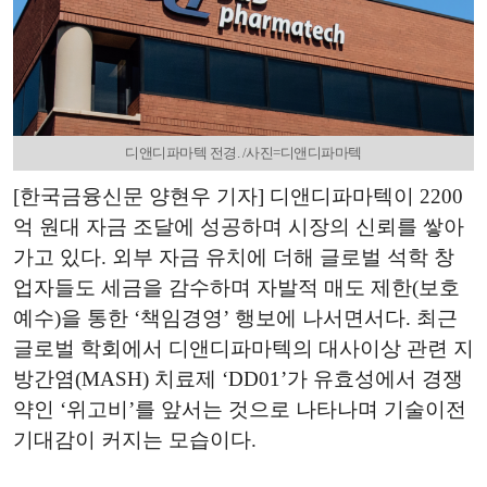
디앤디파마텍 전경. /사진=디앤디파마텍
[한국금융신문 양현우 기자] 디앤디파마텍이 2200
억 원대 자금 조달에 성공하며 시장의 신뢰를 쌓아
가고 있다. 외부 자금 유치에 더해 글로벌 석학 창
업자들도 세금을 감수하며 자발적 매도 제한(보호
예수)을 통한 ‘책임경영’ 행보에 나서면서다. 최근
글로벌 학회에서 디앤디파마텍의 대사이상 관련 지
방간염(MASH) 치료제 ‘DD01’가 유효성에서 경쟁
약인 ‘위고비’를 앞서는 것으로 나타나며 기술이전
기대감이 커지는 모습이다.