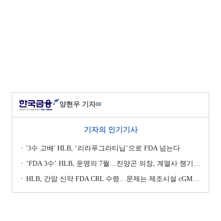
양현우 기자
✉
기자의 인기기사
'3수 고배' HLB, ‘리라푸그라티닙’으로 FDA 넘는다
‘FDA 3수’ HLB, 운명의 7월…진양곤 의장, 계열사 챙기며 ‘투트랙’ 행보
HLB, 간암 신약 FDA CRL 수령…문제는 제조시설 cGMP 실사